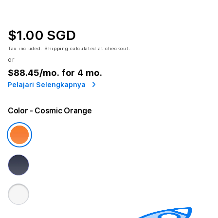
$1.00 SGD
Tax included.
Shipping
calculated at checkout.
or
$88.45
/mo. for 4 mo.
Pelajari Selengkapnya
Color
- Cosmic Orange