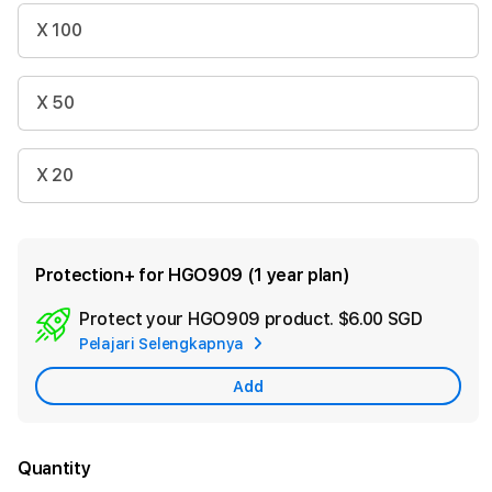
X 100
X 50
X 20
Protection+ for HGO909 (1 year plan)
Protect your HGO909 product.
$6.00 SGD
Add
Pelajari Selengkapnya
Apple
Care
Add
Quantity