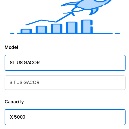
Model
SITUS GACOR
SITUS GACOR
Capacity
X 5000