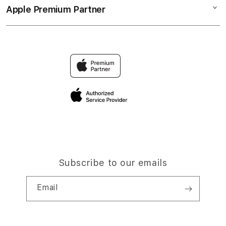
Elush Service Provider
SITUS SLOT
Apple Premium Partner
About Us
Returns & Exchanges
Financing Options
TOTO
Find an iStudio near you
Contact Us
Trade-in
4D
Why Shop at iStudio
FAQ
Traveller’s Reservation
Elush Corporate Website
Privacy Policy
Site Terms of Use
Subscribe to our emails
Email